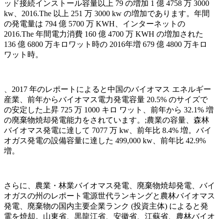
ッド接続インストール容量以上 79 の増加 1 億 4758 万 3000
kw、2016.The 以上 251 万 3000 kw の増加であります。年間
の発電量は 794 億 5700 万 KWH、インターネットの
2016.The 年間電力消費 160 億 4700 万 KWH の増加された
136 億 6800 万キロワット時の 2016年増 679 億 4800 万キロ
ワット時。
、2017 年のレポートによると中国のバイオマス エネルギー
産業、前年からバイオマス電力発電容量 20.5% のサイズで
の安定した上昇 725 万 1000 キロ ワット、前年から 32.1% 増
の廃棄物焼却発電能力をされています。;農業の容量、森林
バイオマス発電に達して 7077 万 kw、前年比 8.4% 増。バイ
オガス発電の設備容量に達した 499,000 kw、前年比 42.9%
増。
さらに、農業・林業バイオマス発電、廃棄物焼却発電、バイ
オガスの州のレポート電源世代ランキングと農林バイオマス
発電、廃棄物の国内主要企業ランク (投資主体) によると発
電を焼却。山東省、黒龍江省、安徽省、江蘇省、農林バイオ