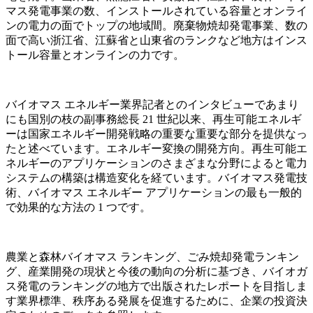
マス発電事業の数、インストールされている容量とオンライ
ンの電力の面でトップの地域間。廃棄物焼却発電事業、数の
面で高い浙江省、江蘇省と山東省のランクなど地方はインス
トール容量とオンラインの力です。
バイオマス エネルギー業界記者とのインタビューであまり
にも国別の枝の副事務総長 21 世紀以来、再生可能エネルギ
ーは国家エネルギー開発戦略の重要な重要な部分を提供なっ
たと述べています。エネルギー変換の開発方向。再生可能エ
ネルギーのアプリケーションのさまざまな分野によると電力
システムの構築は構造変化を経ています。バイオマス発電技
術、バイオマス エネルギー アプリケーションの最も一般的
で効果的な方法の 1 つです。
農業と森林バイオマス ランキング、ごみ焼却発電ランキン
グ、産業開発の現状と今後の動向の分析に基づき、バイオガ
ス発電のランキングの地方で出版されたレポートを目指しま
す業界標準、秩序ある発展を促進するために、企業の投資決