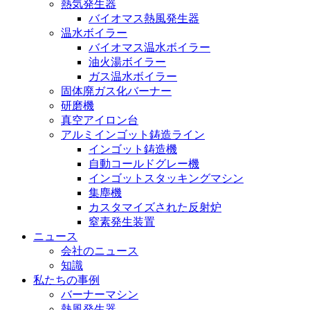
熱気発生器
バイオマス熱風発生器
温水ボイラー
バイオマス温水ボイラー
油火湯ボイラー
ガス温水ボイラー
固体廃ガス化バーナー
研磨機
真空アイロン台
アルミインゴット鋳造ライン
インゴット鋳造機
自動コールドグレー機
インゴットスタッキングマシン
集塵機
カスタマイズされた反射炉
窒素発生装置
ニュース
会社のニュース
知識
私たちの事例
バーナーマシン
熱風発生器