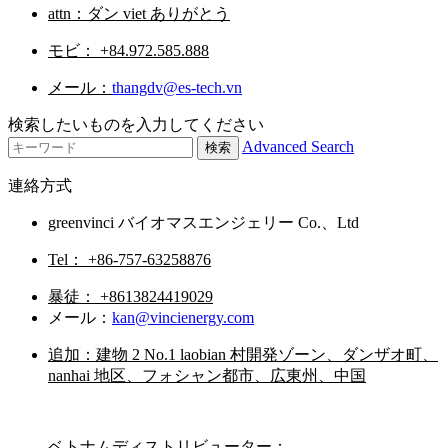
attn：ダン viet ありがとう
モビ： +84.972.585.888
メール：
thangdv@es-tech.vn
検索したいものを入力してください
Advanced Search
連絡方式
greenvinci バイオマスエンジェリー Co.、Ltd
Tel： +86-757-63258876
暴徒： +8613824419029
メール：
kan@vincienergy.com
追加：建物 2 No.1 laobian 村開発ゾーン、ダンザオ町、
nanhai 地区、フォシャン都市、広東州、中国
ベトナムディストリビューター：