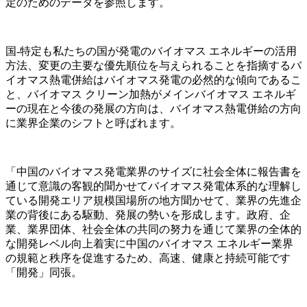
定のためのデータを参照します。
国-特定も私たちの国が発電のバイオマス エネルギーの活用
方法、変更の主要な優先順位を与えられることを指摘するバ
イオマス熱電併給はバイオマス発電の必然的な傾向であるこ
と、バイオマス クリーン加熱がメインバイオマス エネルギ
ーの現在と今後の発展の方向は、バイオマス熱電併給の方向
に業界企業のシフトと呼ばれます。
「中国のバイオマス発電業界のサイズに社会全体に報告書を
通じて意識の客観的聞かせてバイオマス発電体系的な理解し
ている開発エリア規模国場所の地方聞かせて、業界の先進企
業の背後にある駆動、発展の勢いを形成します。政府、企
業、業界団体、社会全体の共同の努力を通じて業界の全体的
な開発レベル向上着実に中国のバイオマス エネルギー業界
の規範と秩序を促進するため、高速、健康と持続可能です
「開発」同張。