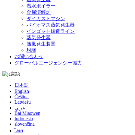
温水ボイラー
金属溶解炉
ダイカストマシン
バイオマス蒸気発生器
インゴット鋳造ライン
蒸気発生器
熱風発生装置
坩堝
お問い合わせ
グローバルエージェンシー協力
言語
日本語
English
Čeština
Latviešu
عربي
Bai Miaowen
Indonesia
slovenčina
ไทย