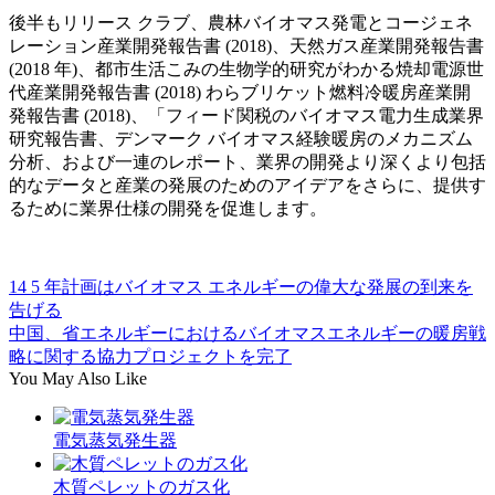
後半もリリース クラブ、農林バイオマス発電とコージェネ
レーション産業開発報告書 (2018)、天然ガス産業開発報告書
(2018 年)、都市生活こみの生物学的研究がわかる焼却電源世
代産業開発報告書 (2018) わらブリケット燃料冷暖房産業開
発報告書 (2018)、「フィード関税のバイオマス電力生成業界
研究報告書、デンマーク バイオマス経験暖房のメカニズム
分析、および一連のレポート、業界の開発より深くより包括
的なデータと産業の発展のためのアイデアをさらに、提供す
るために業界仕様の開発を促進します。
14 5 年計画はバイオマス エネルギーの偉大な発展の到来を
告げる
中国、省エネルギーにおけるバイオマスエネルギーの暖房戦
略に関する協力プロジェクトを完了
You May Also Like
電気蒸気発生器
木質ペレットのガス化